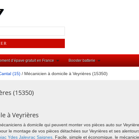
ement d’épave gratuit en France
Booster batterie
Cantal (15)
/ Mécanicien à domicile à Veyrières (15350)
ères (15350)
le à Veyrières
mécaniciens à domicile qui peuvent monter vos pièces auto sur Veyrièr
ix pour le montage de vos pièces détachées sur Veyrières et ses alent
iac
Ydes
Jaleyrac
Saignes
. Facile, simple et économique, le mécanici