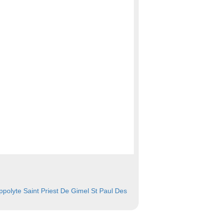
ppolyte
Saint Priest De Gimel
St Paul Des