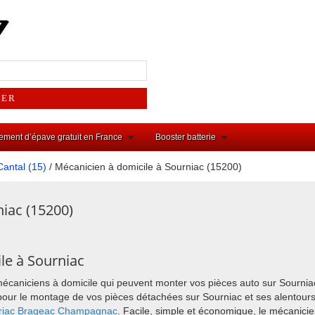
ement d’épave gratuit en France
Booster batterie
Cantal (15)
/ Mécanicien à domicile à Sourniac (15200)
iac (15200)
le à Sourniac
mécaniciens à domicile qui peuvent monter vos pièces auto sur Sournia
ix pour le montage de vos pièces détachées sur Sourniac et ses alento
iac
Brageac
Champagnac
. Facile, simple et économique, le mécanici