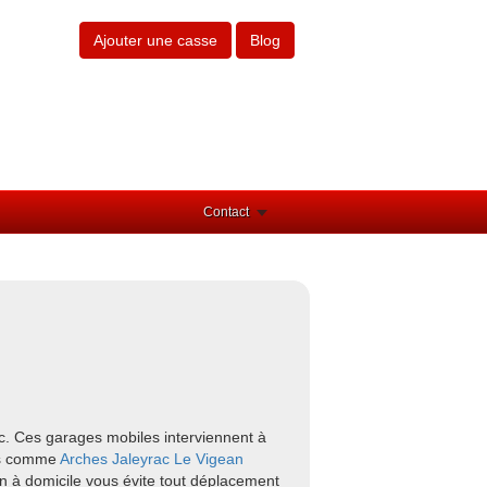
Ajouter une casse
Blog
Contact
c. Ces garages mobiles interviennent à
urs comme
Arches
Jaleyrac
Le Vigean
en à domicile vous évite tout déplacement