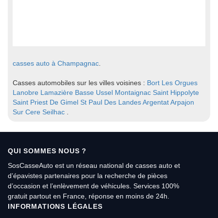
casses auto à Champagnac
.
Casses automobiles sur les villes voisines :
Bort Les Orgues
Lanobre
Lamazière Basse
Ussel
Montaignac Saint Hippolyte
Saint Priest De Gimel
St Paul Des Landes
Argentat
Arpajon
Sur Cere
Seilhac
.
QUI SOMMES NOUS ?
SosCasseAuto est un réseau national de casses auto et
d’épavistes partenaires pour la recherche de pièces
d’occasion et l’enlèvement de véhicules. Services 100%
gratuit partout en France, réponse en moins de 24h.
INFORMATIONS LÉGALES