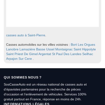
casses auto à Saint-Pierre
.
Casses automobiles sur les villes voisines :
Bort Les Orgues
Lanobre
Lamazière Basse
Ussel
Montaignac Saint Hippolyte
Saint Priest De Gimel
Argentat
St Paul Des Landes
Seilhac
Arpajon Sur Cere
.
QUI SOMMES NOUS ?
SosCasseAuto est un réseau national de casses auto et
d’épavistes partenaires pour la recherche de pièces
d’occasion et l’enlèvement de véhicules. Services 100%
gratuit partout en France, réponse en moins de 24h.
INFORMATIONS LÉGALES