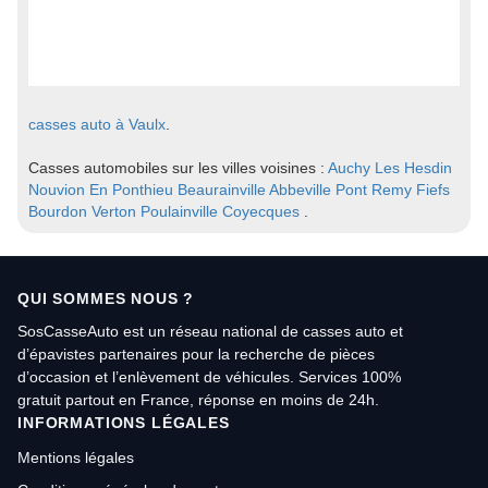
casses auto à Vaulx
.
Casses automobiles sur les villes voisines :
Auchy Les Hesdin
Nouvion En Ponthieu
Beaurainville
Abbeville
Pont Remy
Fiefs
Bourdon
Verton
Poulainville
Coyecques
.
QUI SOMMES NOUS ?
SosCasseAuto est un réseau national de casses auto et
d’épavistes partenaires pour la recherche de pièces
d’occasion et l’enlèvement de véhicules. Services 100%
gratuit partout en France, réponse en moins de 24h.
INFORMATIONS LÉGALES
Mentions légales