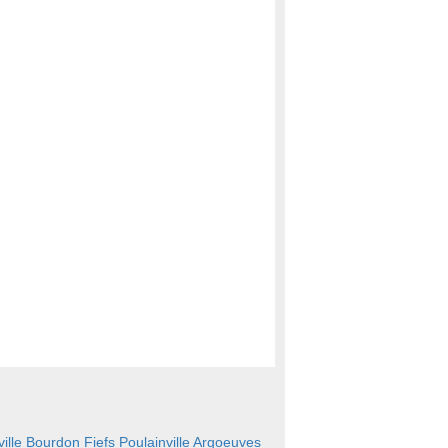
ille
Bourdon
Fiefs
Poulainville
Argoeuves