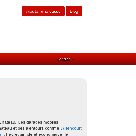
Ajouter une casse
Blog
Contact
e-Château. Ces garages mobiles
-Château et ses alentours comme
Willencourt
en
. Facile, simple et économique, le