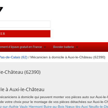
ement d’épave gratuit en France
Booster batterie
Pas-de-Calais (62)
/ Mécanicien à domicile à Auxi-le-Château (62390)
le-Château (62390)
le à Auxi-le-Château
mécaniciens à domicile qui peuvent monter vos pièces auto sur Auxi-l
ieu de votre choix pour le montage de vos pièces détachées sur Auxi-le
tz-sur-Authie
Vaulx
Hiermont
Buire-au-Bois
Nœux-lès-Auxi
Neuilly-le-Di