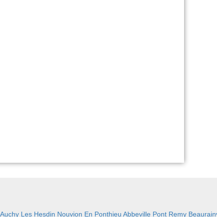
Auchy Les Hesdin
Nouvion En Ponthieu
Abbeville
Pont Remy
Beaurainv