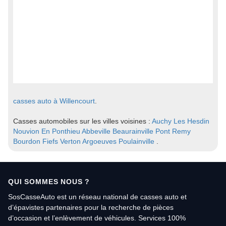
casses auto à Willencourt
.
Casses automobiles sur les villes voisines :
Auchy Les Hesdin
Nouvion En Ponthieu
Abbeville
Beaurainville
Pont Remy
Bourdon
Fiefs
Verton
Argoeuves
Poulainville
.
QUI SOMMES NOUS ?
SosCasseAuto est un réseau national de casses auto et
d’épavistes partenaires pour la recherche de pièces
d’occasion et l’enlèvement de véhicules. Services 100%