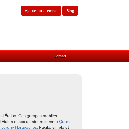
Ajouter une casse
Blog
Contact
e-l'Étalon. Ces garages mobiles
e-l'Étalon et ses alentours comme
Quœux-
Ivergny
Haravesnes
. Facile, simple et