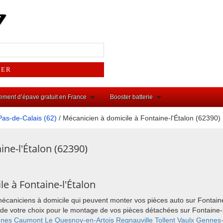
ement d’épave gratuit en France
Booster batterie
Pas-de-Calais (62)
/ Mécanicien à domicile à Fontaine-l'Étalon (62390)
ine-l'Étalon (62390)
e à Fontaine-l'Étalon
mécaniciens à domicile qui peuvent monter vos pièces auto sur Fontain
ieu de votre choix pour le montage de vos pièces détachées sur Fontain
nnes
Caumont
Le Quesnoy-en-Artois
Regnauville
Tollent
Vaulx
Gennes-