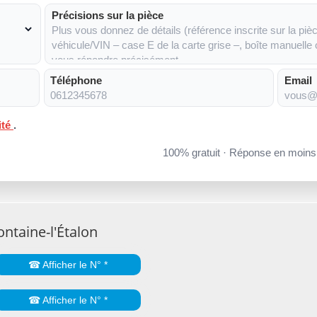
Précisions sur la pièce
Téléphone
Email
ité
.
100% gratuit · Réponse en moin
ntaine-l'Étalon
☎ Afficher le N° *
☎ Afficher le N° *