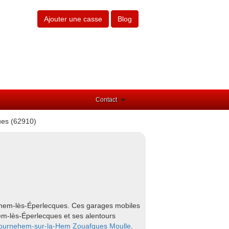
Ajouter une casse
Blog
Contact
ues (62910)
nghem-lès-Éperlecques. Ces garages mobiles
hem-lès-Éperlecques et ses alentours
ournehem-sur-la-Hem
Zouafques
Moulle
.