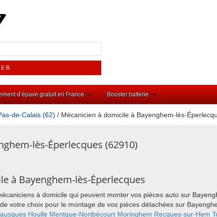
ement d’épave gratuit en France
Booster batterie
Pas-de-Calais (62)
/ Mécanicien à domicile à Bayenghem-lès-Éperlecq
nghem-lès-Éperlecques (62910)
ile à Bayenghem-lès-Éperlecques
 mécaniciens à domicile qui peuvent monter vos pièces auto sur Baye
ieu de votre choix pour le montage de vos pièces détachées sur Bayeng
ausques
Houlle
Mentque-Nortbécourt
Moringhem
Recques-sur-Hem
T