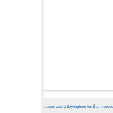
casses auto à Bayenghem-lès-Éperlecques