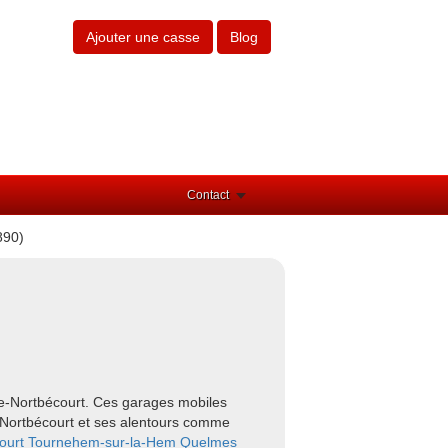
Ajouter une casse
Blog
Contact
890)
ue-Nortbécourt. Ces garages mobiles
e-Nortbécourt et ses alentours comme
ourt
Tournehem-sur-la-Hem
Quelmes