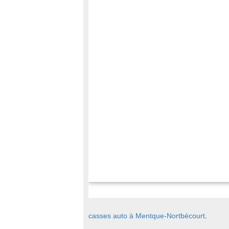
casses auto à Mentque-Nortbécourt
.