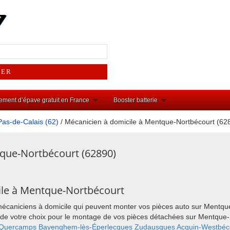
ement d’épave gratuit en France
Booster batterie
Pas-de-Calais (62)
/ Mécanicien à domicile à Mentque-Nortbécourt (62
tque-Nortbécourt (62890)
ile à Mentque-Nortbécourt
 mécaniciens à domicile qui peuvent monter vos pièces auto sur Mentq
ieu de votre choix pour le montage de vos pièces détachées sur Mentqu
Quercamps
Bayenghem-lès-Éperlecques
Zudausques
Acquin-Westbéc