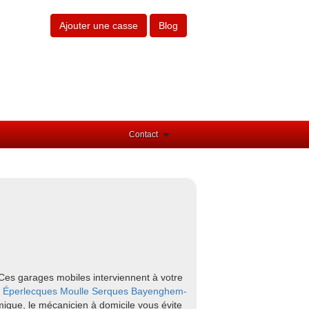
Ajouter une casse
Blog
Contact
 Ces garages mobiles interviennent à votre
e
Éperlecques
Moulle
Serques
Bayenghem-
mique, le mécanicien à domicile vous évite