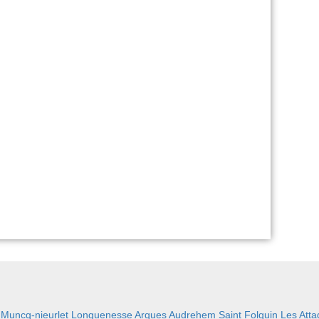
:
Muncq-nieurlet
Longuenesse
Arques
Audrehem
Saint Folquin
Les Att