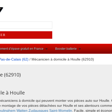
ement d’épave gratuit en France
Booster batterie
Pas-de-Calais (62)
/ Mécanicien à domicile à Houlle (62910)
e (62910)
le à Houlle
mécaniciens à domicile qui peuvent monter vos pièces auto sur Houlle.
r le montage de vos pièces détachées sur Houlle et ses alentours comm
eulinghem
Watten
Zudausques
Saint-Momelin
. Facile, simple et écono