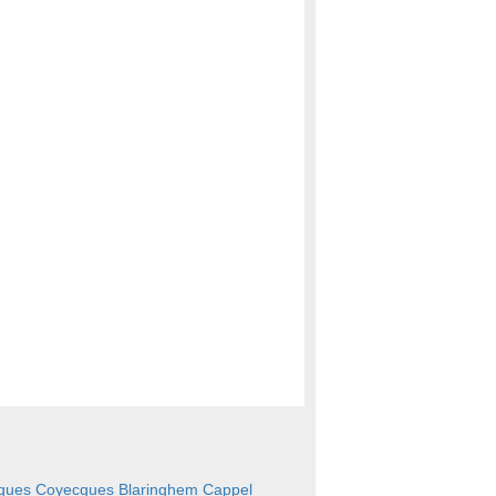
aques
Coyecques
Blaringhem
Cappel