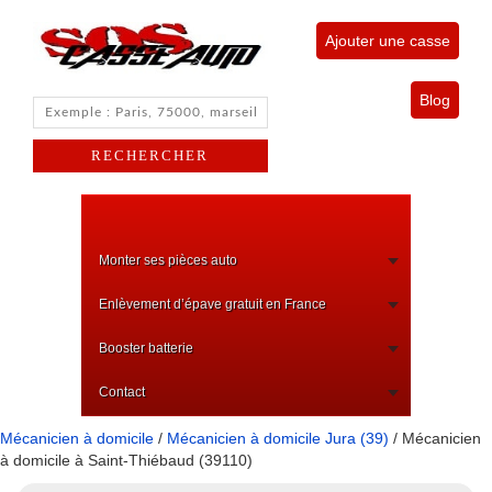
Ajouter une casse
Blog
Monter ses pièces auto
Enlèvement d’épave gratuit en France
Booster batterie
Contact
Mécanicien à domicile
/
Mécanicien à domicile Jura (39)
/ Mécanicien
à domicile à Saint-Thiébaud (39110)