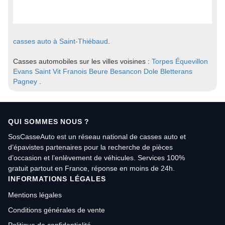
casses auto à Saint-Thiébaud
.
Casses automobiles sur les villes voisines :
Torpes
Équevillon
Evans
Saint Vit
Franois
Beure
Besancon
Dole
Bletterans
Pagney
.
QUI SOMMES NOUS ?
SosCasseAuto est un réseau national de casses auto et
d’épavistes partenaires pour la recherche de pièces
d’occasion et l’enlèvement de véhicules. Services 100%
gratuit partout en France, réponse en moins de 24h.
INFORMATIONS LÉGALES
Mentions légales
Conditions générales de vente
Politique de confidentialité