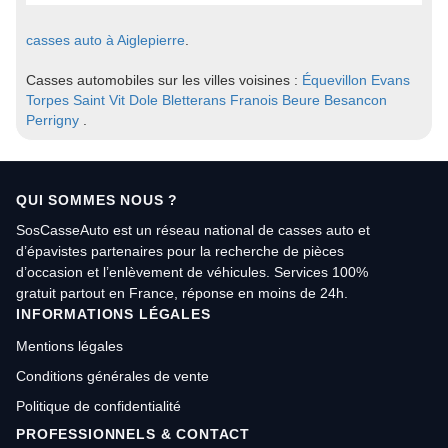
casses auto à Aiglepierre
.
Casses automobiles sur les villes voisines :
Équevillon
Evans
Torpes
Saint Vit
Dole
Bletterans
Franois
Beure
Besancon
Perrigny
.
QUI SOMMES NOUS ?
SosCasseAuto est un réseau national de casses auto et
d’épavistes partenaires pour la recherche de pièces
d’occasion et l’enlèvement de véhicules. Services 100%
gratuit partout en France, réponse en moins de 24h.
INFORMATIONS LÉGALES
Mentions légales
Conditions générales de vente
Politique de confidentialité
PROFESSIONNELS & CONTACT