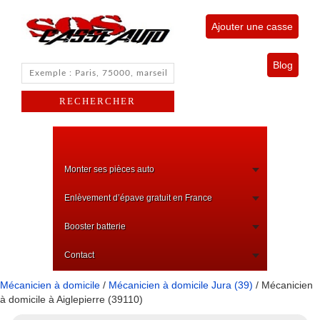
Ajouter une casse
Blog
Monter ses pièces auto
Enlèvement d’épave gratuit en France
Booster batterie
Contact
Mécanicien à domicile
/
Mécanicien à domicile Jura (39)
/ Mécanicien
à domicile à Aiglepierre (39110)