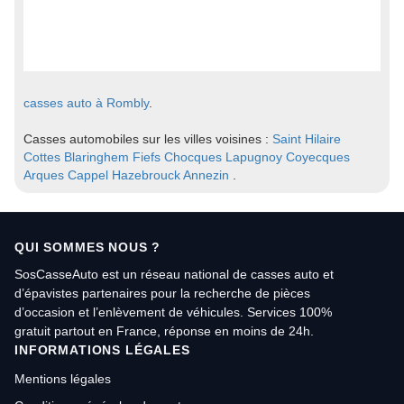
casses auto à Rombly
.
Casses automobiles sur les villes voisines :
Saint Hilaire
Cottes
Blaringhem
Fiefs
Chocques
Lapugnoy
Coyecques
Arques
Cappel
Hazebrouck
Annezin
.
QUI SOMMES NOUS ?
SosCasseAuto est un réseau national de casses auto et
d’épavistes partenaires pour la recherche de pièces
d’occasion et l’enlèvement de véhicules. Services 100%
gratuit partout en France, réponse en moins de 24h.
INFORMATIONS LÉGALES
Mentions légales