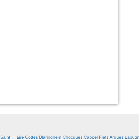
:
Saint Hilaire Cottes
Blaringhem
Chocques
Cappel
Fiefs
Arques
Lapug