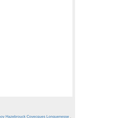
noy
Hazebrouck
Coyecques
Longuenesse
.