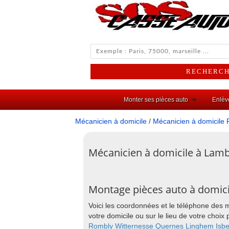
Monter ses pièces auto
Enlèv
Mécanicien à domicile
/
Mécanicien à domicile 
Mécanicien à domicile à Lamb
Montage pièces auto à domic
Voici les coordonnées et le téléphone des 
votre domicile ou sur le lieu de votre cho
Rombly
Witternesse
Quernes
Linghem
Isb