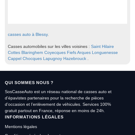
casses auto à Blessy
.
Casses automobiles sur les villes voisines :
Saint Hilaire
Cottes
Blaringhem
Coyecques
Fiefs
Arques
Longuenesse
Cappel
Chocques
Lapugnoy
Hazebrouck
.
QUI SOMMES NOUS ?
SosCasseAuto est un réseau national de casses auto et
d’épavistes partenaires pour la recherche de pièces
d’occasion et l’enlèvement de véhicules. Services 100%
gratuit partout en France, réponse en moins de 24h.
INFORMATIONS LÉGALES
Mentions légales