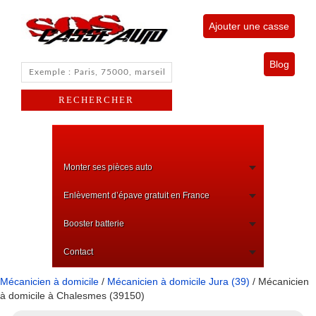
Ajouter une casse
Blog
Monter ses pièces auto
Enlèvement d’épave gratuit en France
Booster batterie
Contact
Mécanicien à domicile
/
Mécanicien à domicile Jura (39)
/ Mécanicien
à domicile à Chalesmes (39150)