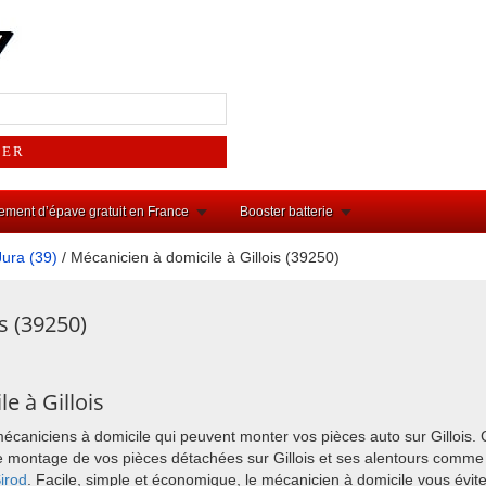
ement d’épave gratuit en France
Booster batterie
Jura (39)
/ Mécanicien à domicile à Gillois (39250)
s (39250)
e à Gillois
mécaniciens à domicile qui peuvent monter vos pièces auto sur Gillois.
r le montage de vos pièces détachées sur Gillois et ses alentours comm
irod
. Facile, simple et économique, le mécanicien à domicile vous évi