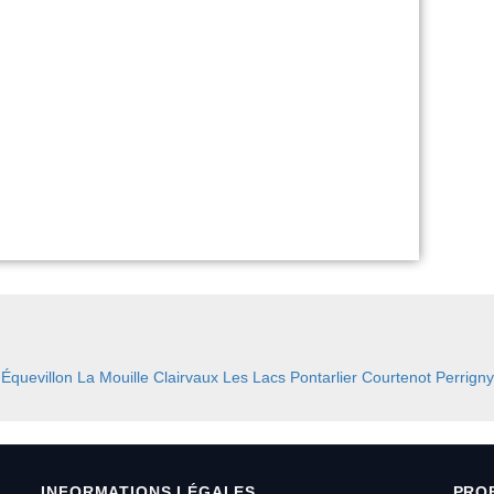
:
Équevillon
La Mouille
Clairvaux Les Lacs
Pontarlier
Courtenot
Perrigny
INFORMATIONS LÉGALES
PRO