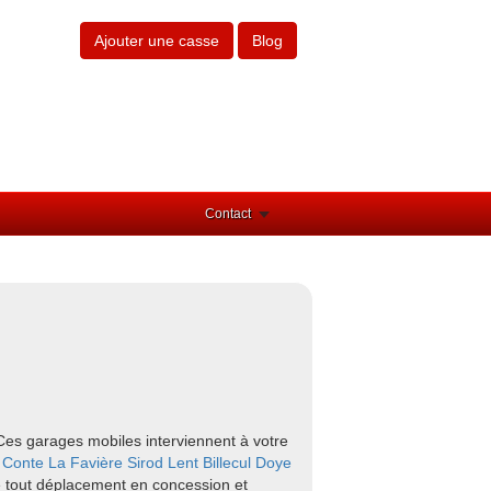
Ajouter une casse
Blog
Contact
 Ces garages mobiles interviennent à votre
e
Conte
La Favière
Sirod
Lent
Billecul
Doye
te tout déplacement en concession et