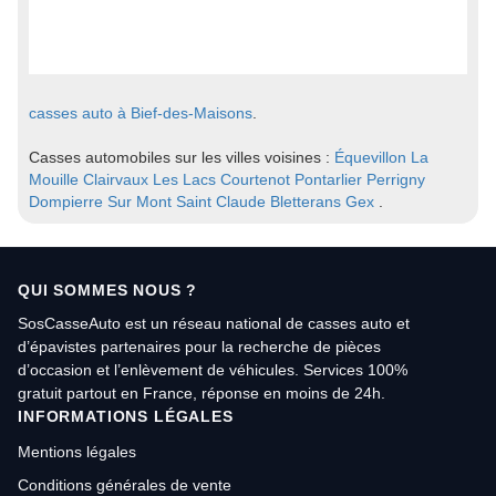
casses auto à Bief-des-Maisons
.
Casses automobiles sur les villes voisines :
Équevillon
La
Mouille
Clairvaux Les Lacs
Courtenot
Pontarlier
Perrigny
Dompierre Sur Mont
Saint Claude
Bletterans
Gex
.
QUI SOMMES NOUS ?
SosCasseAuto est un réseau national de casses auto et
d’épavistes partenaires pour la recherche de pièces
d’occasion et l’enlèvement de véhicules. Services 100%
gratuit partout en France, réponse en moins de 24h.
INFORMATIONS LÉGALES
Mentions légales
Conditions générales de vente