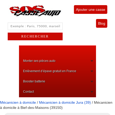
Ajouter une casse
Blog
Monter ses pièces auto
Enlèvement d’épave gratuit en France
Booster batterie
Contact
Mécanicien à domicile
/
Mécanicien à domicile Jura (39)
/ Mécanicien
à domicile à Bief-des-Maisons (39150)