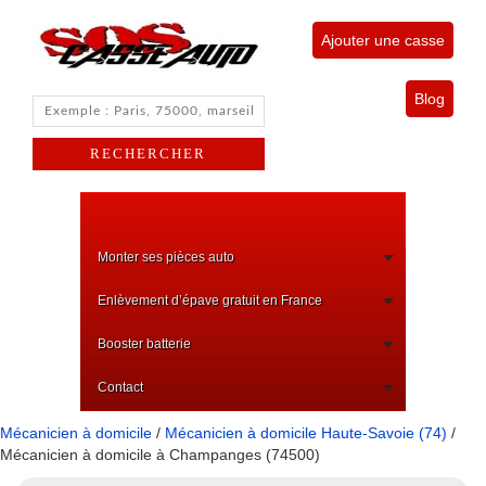
Ajouter une casse
Blog
Monter ses pièces auto
Enlèvement d’épave gratuit en France
Booster batterie
Contact
Mécanicien à domicile
/
Mécanicien à domicile Haute-Savoie (74)
/
Mécanicien à domicile à Champanges (74500)