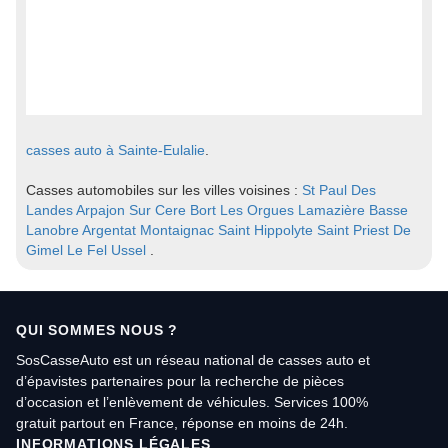
casses auto à Sainte-Eulalie
.
Casses automobiles sur les villes voisines :
St Paul Des
Landes
Arpajon Sur Cere
Bort Les Orgues
Lamazière Basse
Lanobre
Argentat
Montaignac Saint Hippolyte
Saint Priest De
Gimel
Le Fel
Ussel
.
QUI SOMMES NOUS ?
SosCasseAuto est un réseau national de casses auto et
d’épavistes partenaires pour la recherche de pièces
d’occasion et l’enlèvement de véhicules. Services 100%
gratuit partout en France, réponse en moins de 24h.
INFORMATIONS LÉGALES