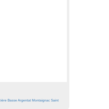
ière Basse
Argentat
Montaignac Saint