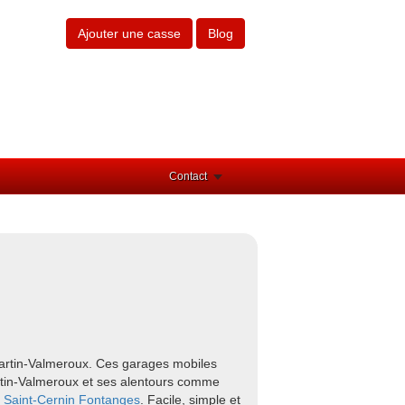
Ajouter une casse
Blog
Contact
Martin-Valmeroux. Ces garages mobiles
artin-Valmeroux et ses alentours comme
Saint-Cernin
Fontanges
. Facile, simple et