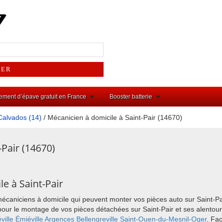
ement d’épave gratuit en France
Booster batterie
Calvados (14)
/ Mécanicien à domicile à Saint-Pair (14670)
-Pair (14670)
e à Saint-Pair
mécaniciens à domicile qui peuvent monter vos pièces auto sur Saint-Pa
ix pour le montage de vos pièces détachées sur Saint-Pair et ses alent
ville
Émiéville
Argences
Bellengreville
Saint-Ouen-du-Mesnil-Oger
. Fa