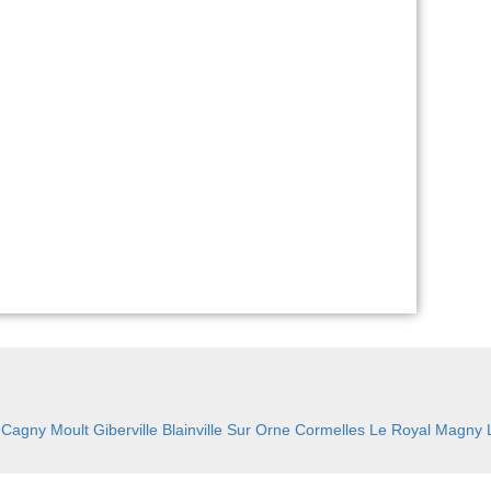
:
Cagny
Moult
Giberville
Blainville Sur Orne
Cormelles Le Royal
Magny L