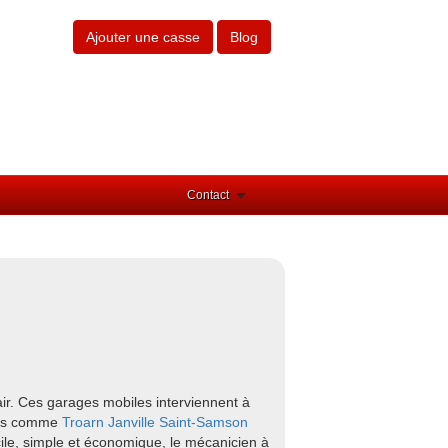
Ajouter une casse
Blog
Contact
ir. Ces garages mobiles interviennent à
ours comme
Troarn
Janville
Saint-Samson
cile, simple et économique, le mécanicien à