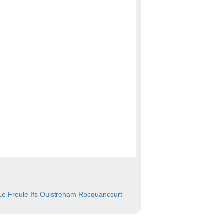
e Freule
Ifs
Ouistreham
Rocquancourt