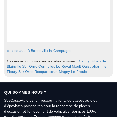
casses auto à Banneville-la-Campagne
.
Casses automobiles sur les villes voisines :
Cagny
Giberville
Blainville Sur Orne
Cormelles Le Royal
Moult
Ouistreham
Ifs
Fleury Sur Orne
Rocquancourt
Magny Le Freule
.
QUI SOMMES NOUS ?
SosCasseAuto est un réseau national de casses auto et
d’épavistes partenaires pour la recherche de pièces
d’occasion et l’enlèvement de véhicules. Services 100%
gratuit partout en France, réponse en moins de 24h.