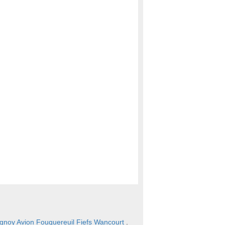
gnoy
Avion
Fouquereuil
Fiefs
Wancourt
.