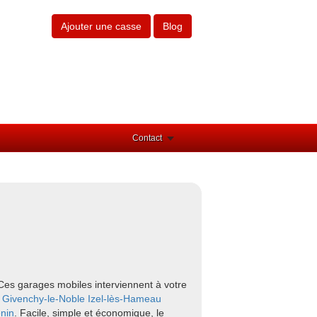
Ajouter une casse
Blog
Contact
Ces garages mobiles interviennent à votre
e
Givenchy-le-Noble
Izel-lès-Hameau
nin
. Facile, simple et économique, le