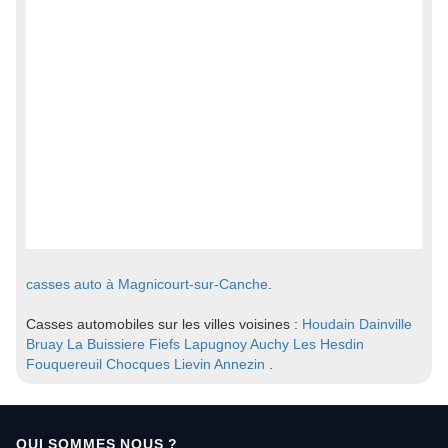
casses auto à Magnicourt-sur-Canche
.
Casses automobiles sur les villes voisines :
Houdain
Dainville
Bruay La Buissiere
Fiefs
Lapugnoy
Auchy Les Hesdin
Fouquereuil
Chocques
Lievin
Annezin
.
QUI SOMMES NOUS ?