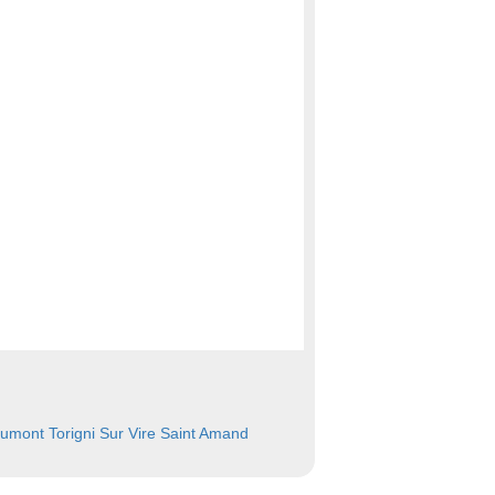
aumont
Torigni Sur Vire
Saint Amand