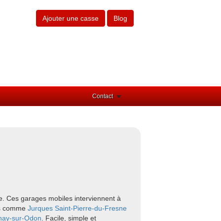
Ajouter une casse
Blog
Contact
e. Ces garages mobiles interviennent à
urs comme
Jurques
Saint-Pierre-du-Fresne
nay-sur-Odon
. Facile, simple et