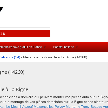
ement d’épave gratuit en France
Booster batterie
Calvados (14)
/ Mécanicien à domicile à La Bigne (14260)
gne (14260)
le à La Bigne
mécaniciens à domicile qui peuvent monter vos pièces auto sur La Bign
ix pour le montage de vos pièces détachées sur La Bigne et ses alento
vain
Le Mesnil-Auzouf
Maisoncelles-Pelvey
Montamy
Tracy-Bocage
Au