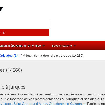
ement d’épave gratuit en France
Booster batterie
Calvados (14)
/ Mécanicien à domicile à Jurques (14260)
es (14260)
le à Jurques
mécaniciens à domicile qui peuvent monter vos pièces auto sur Jurques
ix pour le montage de vos pièces détachées sur Jurques et ses alentou
oy
Loges
Saint-Georges-d'Aunay
Ondefontaine
Cahagnes
. Facile, sim