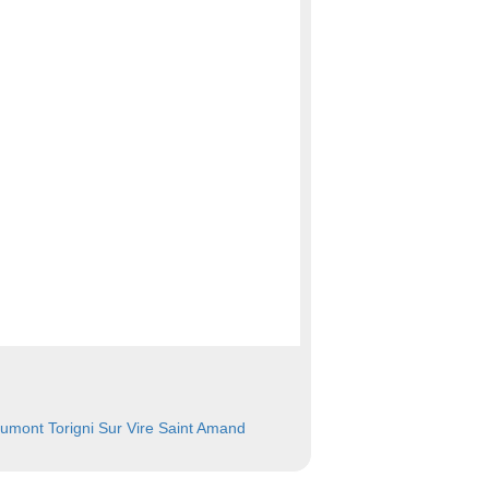
aumont
Torigni Sur Vire
Saint Amand