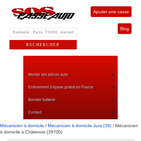
Ajouter une casse
Blog
Monter ses pièces auto
Enlèvement d’épave gratuit en France
Booster batterie
Contact
Mécanicien à domicile
/
Mécanicien à domicile Jura (39)
/ Mécanicien
à domicile à Châtenois (39700)