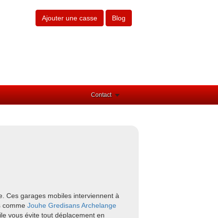
Ajouter une casse
Blog
Contact
e. Ces garages mobiles interviennent à
urs comme
Jouhe
Gredisans
Archelange
ile vous évite tout déplacement en