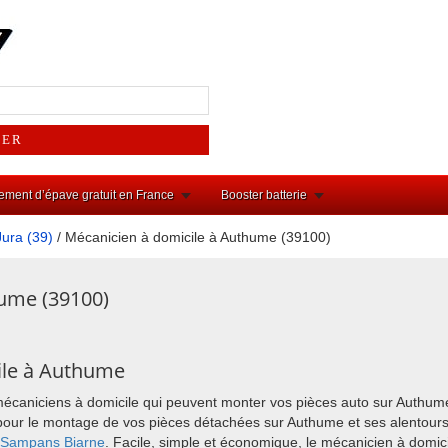
ement d’épave gratuit en France
Booster batterie
Jura (39)
/ Mécanicien à domicile à Authume (39100)
hume (39100)
ile à Authume
mécaniciens à domicile qui peuvent monter vos pièces auto sur Authum
ix pour le montage de vos pièces détachées sur Authume et ses alento
Sampans
Biarne
. Facile, simple et économique, le mécanicien à domic