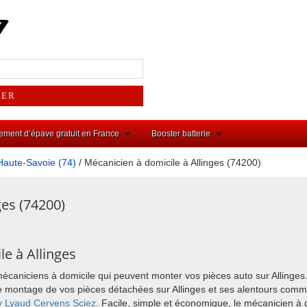
ement d’épave gratuit en France
Booster batterie
Haute-Savoie (74)
/ Mécanicien à domicile à Allinges (74200)
ges (74200)
e à Allinges
mécaniciens à domicile qui peuvent monter vos pièces auto sur Allinges
r le montage de vos pièces détachées sur Allinges et ses alentours com
y
Lyaud
Cervens
Sciez
. Facile, simple et économique, le mécanicien à 