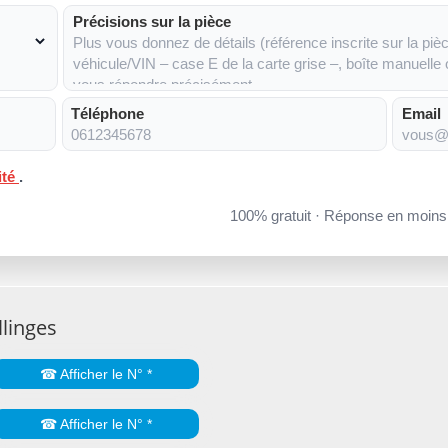
Précisions sur la pièce
Téléphone
Email
ité
.
100% gratuit · Réponse en moin
llinges
☎ Afficher le N° *
☎ Afficher le N° *