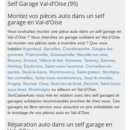
Self Garage Val-d'Oise (95)
Montez vos pièces auto dans un self
garage en Val-d'Oise
Vous souhaitez monter une pièce auto dans un self garage en
Val-d'Oise ? Vous cherchez un garage solidaire en Val-d'Oise
où monter vos pièces auto à moindre coùt ? Que vous
habitiez
Argenteuil
,
Sarcelles
,
Courdimanche
,
Garges-les-
gonesse
,
Franconville
,
Goussainville
,
Neuville-sur-oise
,
Bezons
,
Ermont
,
Villiers-le-bel
,
Gonesse
,
Taverny
,
Sannois
,
Herblay
,
Eaubonne
,
Saint-ouen-l'aumone
,
Cormeilles-en-
parisis
,
Deuil-la-barre
,
Montmorency
,
Saint-gratien
,
Montigny-
les-cormeilles
,
Soisy-sous-montmorency
,
Jouy-le-moutier
,
Eragny
,
Vaureal
,
Osny
,
Saint-leu-la-foret
,
Domont
,
Saint-brice-
sous-foret
,
Montmagny
ou ailleurs en Val-d'Oise,
SosCasseAuto vous met en relation avec des self garages et
garages solidaires recommandés proches de chez vous. Ces
garages en libre-service vous assurent un prix imbattable sur
le montage de vos pièces auto en Val-d'Oise.
Réparation auto dans un self garage en