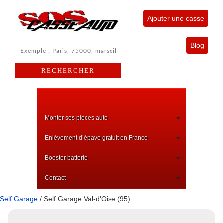
Ajouter une casse
Blog
Monter ses pièces auto
Enlèvement d’épave gratuit en France
Booster batterie
Contact
Self Garage
/ Self Garage Val-d'Oise (95)