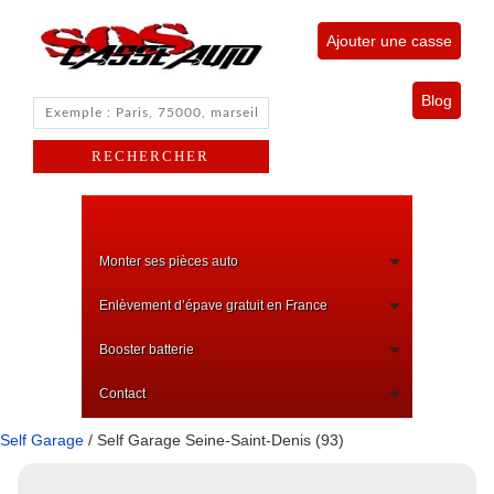
Ajouter une casse
Blog
Monter ses pièces auto
Enlèvement d’épave gratuit en France
Booster batterie
Contact
Self Garage
/ Self Garage Seine-Saint-Denis (93)