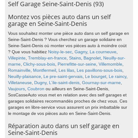
Self Garage Seine-Saint-Denis (93)
Montez vos pièces auto dans un self
garage en Seine-Saint-Denis
Vous souhaitez monter une pièce auto dans un self garage en
Seine-Saint-Denis ? Vous cherchez un garage solidaire en
Seine-Saint-Denis où monter vos pièces auto à moindre coùt
? Que vous habitiez
Noisy-le-sec
,
Gagny
,
La courneuve
,
Villepinte
,
Tremblay-en-france
,
Stains
,
Bagnolet
,
Neuilly-sur-
marne
,
Clichy-sous-bois
,
Pierrefitte-sur-seine
,
Villemomble
,
Romainville
,
Montfermeil
,
Les lilas
,
Les pavillons-sous-bois
,
Neuilly-plaisance
,
Le pre-saint-gervais
,
Le bourget
,
Le raincy
,
Villetaneuse
,
Dugny
,
L'ile-saint-denis
,
Gournay-sur-marne
,
Vaujours
,
Coubron
ou ailleurs en Seine-Saint-Denis,
SosCasseAuto vous met en relation avec des self garages et
garages solidaires recommandés proches de chez vous. Ces
garages en libre-service vous assurent un prix imbattable sur
le montage de vos pièces auto en Seine-Saint-Denis.
Réparation auto dans un self garage en
Seine-Saint-Denis