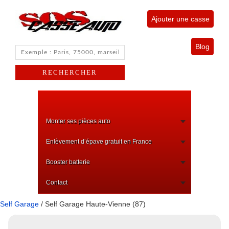
Ajouter une casse
Blog
Monter ses pièces auto
Enlèvement d’épave gratuit en France
Booster batterie
Contact
Self Garage
/ Self Garage Haute-Vienne (87)