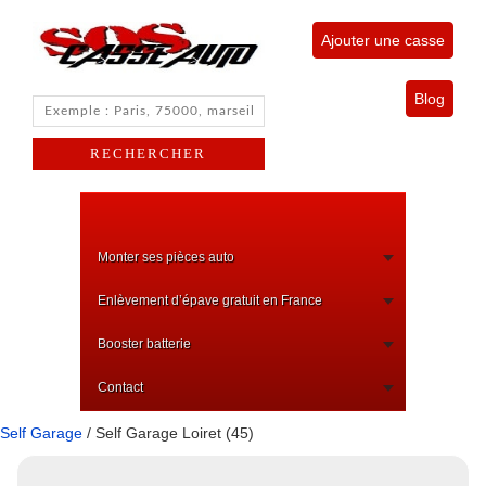
Ajouter une casse
Blog
Monter ses pièces auto
Enlèvement d’épave gratuit en France
Booster batterie
Contact
Self Garage
/ Self Garage Loiret (45)