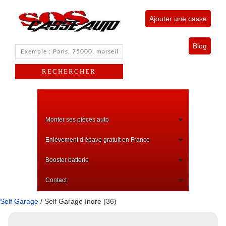
Ajouter une casse
Blog
Monter ses pièces auto
Enlèvement d’épave gratuit en France
Booster batterie
Contact
Self Garage
/ Self Garage Indre (36)