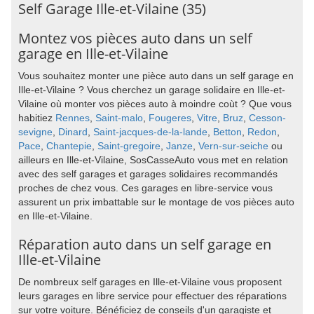
Self Garage Ille-et-Vilaine (35)
Montez vos pièces auto dans un self
garage en Ille-et-Vilaine
Vous souhaitez monter une pièce auto dans un self garage en
Ille-et-Vilaine ? Vous cherchez un garage solidaire en Ille-et-
Vilaine où monter vos pièces auto à moindre coùt ? Que vous
habitiez
Rennes
,
Saint-malo
,
Fougeres
,
Vitre
,
Bruz
,
Cesson-
sevigne
,
Dinard
,
Saint-jacques-de-la-lande
,
Betton
,
Redon
,
Pace
,
Chantepie
,
Saint-gregoire
,
Janze
,
Vern-sur-seiche
ou
ailleurs en Ille-et-Vilaine, SosCasseAuto vous met en relation
avec des self garages et garages solidaires recommandés
proches de chez vous. Ces garages en libre-service vous
assurent un prix imbattable sur le montage de vos pièces auto
en Ille-et-Vilaine.
Réparation auto dans un self garage en
Ille-et-Vilaine
De nombreux self garages en Ille-et-Vilaine vous proposent
leurs garages en libre service pour effectuer des réparations
sur votre voiture. Bénéficiez de conseils d'un garagiste et