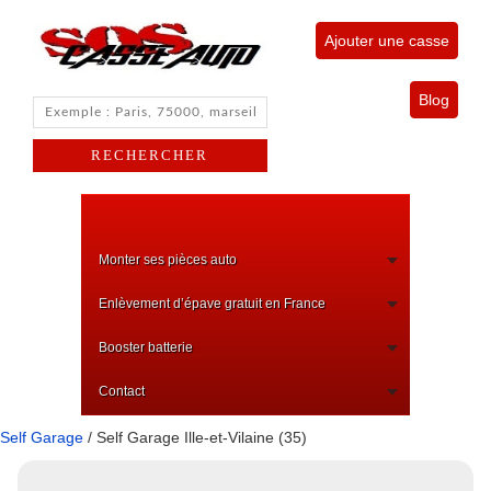
Ajouter une casse
Blog
Monter ses pièces auto
Enlèvement d’épave gratuit en France
Booster batterie
Contact
Self Garage
/ Self Garage Ille-et-Vilaine (35)