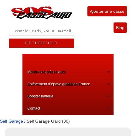
Ajouter une casse
Blog
Monter ses pièces auto
Enlèvement d’épave gratuit en France
Booster batterie
Contact
Self Garage
/ Self Garage Gard (30)