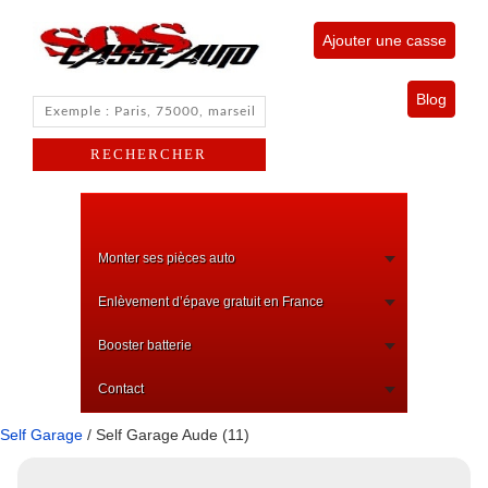
Ajouter une casse
Blog
Monter ses pièces auto
Enlèvement d’épave gratuit en France
Booster batterie
Contact
Self Garage
/ Self Garage Aude (11)