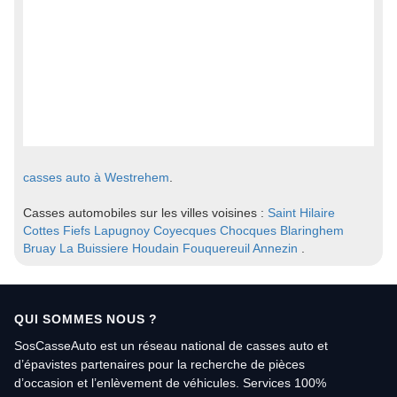
casses auto à Westrehem
.
Casses automobiles sur les villes voisines :
Saint Hilaire
Cottes
Fiefs
Lapugnoy
Coyecques
Chocques
Blaringhem
Bruay La Buissiere
Houdain
Fouquereuil
Annezin
.
QUI SOMMES NOUS ?
SosCasseAuto est un réseau national de casses auto et
d’épavistes partenaires pour la recherche de pièces
d’occasion et l’enlèvement de véhicules. Services 100%