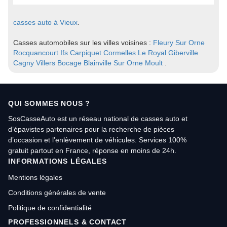
casses auto à Vieux
.
Casses automobiles sur les villes voisines :
Fleury Sur Orne
Rocquancourt
Ifs
Carpiquet
Cormelles Le Royal
Giberville
Cagny
Villers Bocage
Blainville Sur Orne
Moult
.
QUI SOMMES NOUS ?
SosCasseAuto est un réseau national de casses auto et
d’épavistes partenaires pour la recherche de pièces
d’occasion et l’enlèvement de véhicules. Services 100%
gratuit partout en France, réponse en moins de 24h.
INFORMATIONS LÉGALES
Mentions légales
Conditions générales de vente
Politique de confidentialité
PROFESSIONNELS & CONTACT