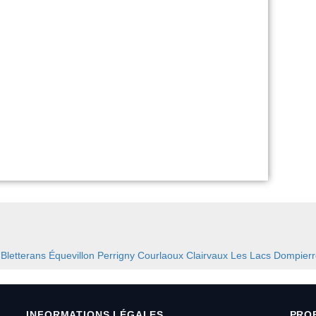
:
Bletterans
Équevillon
Perrigny
Courlaoux
Clairvaux Les Lacs
Dompierr
INFORMATIONS LÉGALES
PRO