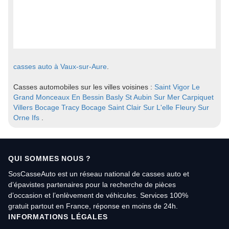
casses auto à Vaux-sur-Aure
.
Casses automobiles sur les villes voisines :
Saint Vigor Le
Grand
Monceaux En Bessin
Basly
St Aubin Sur Mer
Carpiquet
Villers Bocage
Tracy Bocage
Saint Clair Sur L'elle
Fleury Sur
Orne
Ifs
.
QUI SOMMES NOUS ?
SosCasseAuto est un réseau national de casses auto et
d’épavistes partenaires pour la recherche de pièces
d’occasion et l’enlèvement de véhicules. Services 100%
gratuit partout en France, réponse en moins de 24h.
INFORMATIONS LÉGALES