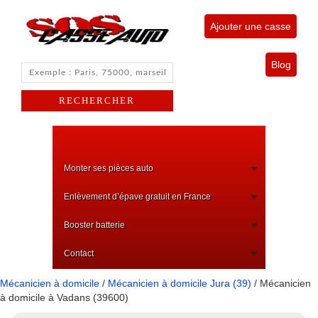
Ajouter une casse
Blog
Monter ses pièces auto
Enlèvement d’épave gratuit en France
Booster batterie
Contact
Mécanicien à domicile
/
Mécanicien à domicile Jura (39)
/ Mécanicien
à domicile à Vadans (39600)