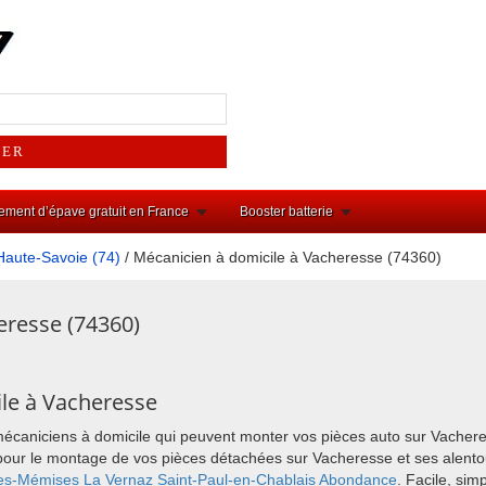
ement d’épave gratuit en France
Booster batterie
Haute-Savoie (74)
/ Mécanicien à domicile à Vacheresse (74360)
eresse (74360)
le à Vacheresse
mécaniciens à domicile qui peuvent monter vos pièces auto sur Vacher
ix pour le montage de vos pièces détachées sur Vacheresse et ses ale
les-Mémises
La Vernaz
Saint-Paul-en-Chablais
Abondance
. Facile, si