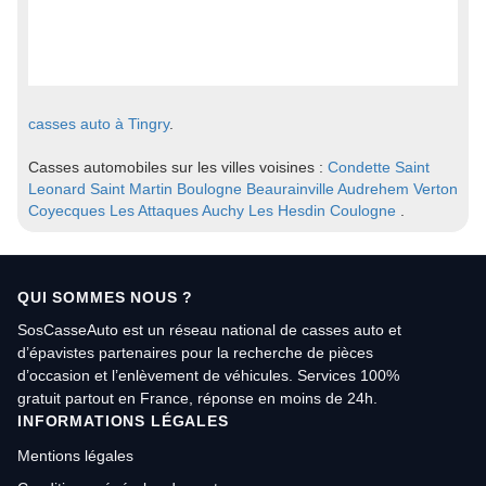
casses auto à Tingry
.
Casses automobiles sur les villes voisines :
Condette
Saint
Leonard
Saint Martin Boulogne
Beaurainville
Audrehem
Verton
Coyecques
Les Attaques
Auchy Les Hesdin
Coulogne
.
QUI SOMMES NOUS ?
SosCasseAuto est un réseau national de casses auto et
d’épavistes partenaires pour la recherche de pièces
d’occasion et l’enlèvement de véhicules. Services 100%
gratuit partout en France, réponse en moins de 24h.
INFORMATIONS LÉGALES
Mentions légales