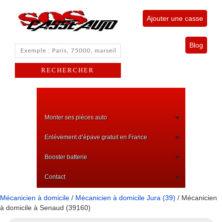
Ajouter une casse
Blog
Monter ses pièces auto
Enlèvement d’épave gratuit en France
Booster batterie
Contact
Mécanicien à domicile
/
Mécanicien à domicile Jura (39)
/ Mécanicien
à domicile à Senaud (39160)