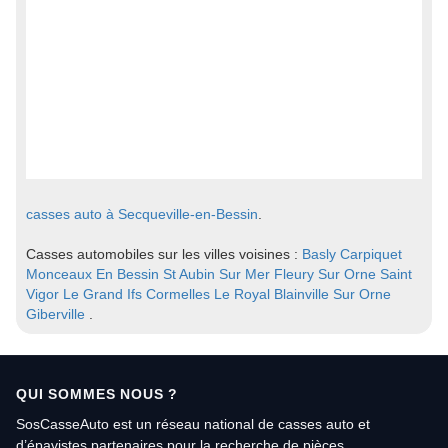
casses auto à Secqueville-en-Bessin
.
Casses automobiles sur les villes voisines :
Basly
Carpiquet
Monceaux En Bessin
St Aubin Sur Mer
Fleury Sur Orne
Saint
Vigor Le Grand
Ifs
Cormelles Le Royal
Blainville Sur Orne
Giberville
.
QUI SOMMES NOUS ?
SosCasseAuto est un réseau national de casses auto et
d’épavistes partenaires pour la recherche de pièces