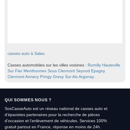
casses auto à Sales
.
Casses automobiles sur les villes voisines :
Rumilly
Hauteville
Sur Fier
Menthonnex Sous Clermont
Seynod
Epagny
Clermont
Annecy
Pringy
Gresy Sur Aix
Argonay
.
QUI SOMMES NOUS ?
SosCasseAuto est un réseau national de casses auto et
d’épavistes partenaires pour la recherche de pièces
d’occasion et l’enlèvement de véhicules. Services 100%
gratuit partout en France, réponse en moins de 24h.