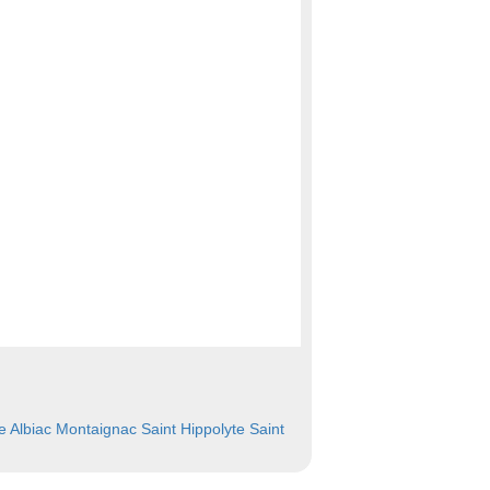
e
Albiac
Montaignac Saint Hippolyte
Saint