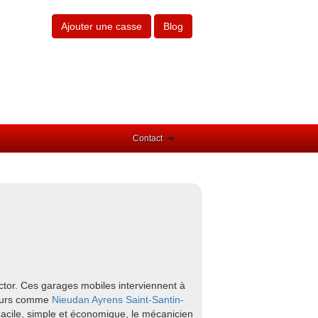
Ajouter une casse
Blog
Contact
ctor. Ces garages mobiles interviennent à
ntours comme
Nieudan
Ayrens
Saint-Santin-
Facile, simple et économique, le mécanicien